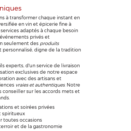
niques
ns à transformer chaque instant en
sifiée en vin et épicerie fine à
 services adaptés à chaque besoin
s événements privés et
 non seulement des
produits
ersonnalisé, digne de la tradition
s experts, d'un service de livraison
tisation exclusives de notre espace
oration avec des artisans et
riences
vraies et authentiques
. Notre
s conseiller sur les accords mets et
ands.
tions et soirées privées
t spiritueux
r toutes occasions
erroir et de la gastronomie