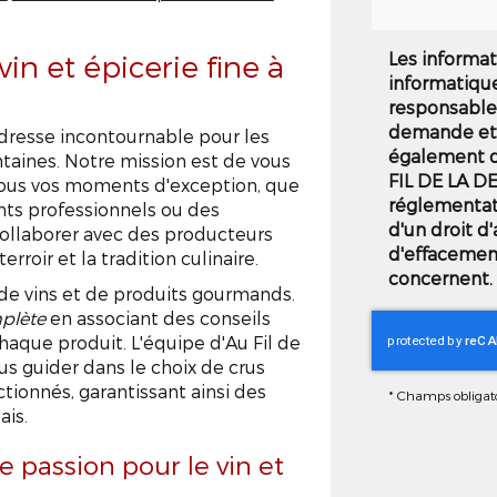
Les informat
in et épicerie fine à
informatiqu
responsable 
demande et 
'adresse incontournable pour les
également de
ntaines. Notre mission est de vous
FIL DE LA D
ous vos moments d'exception, que
réglementat
nts professionnels ou des
d'un droit d'
ollaborer avec des producteurs
d'effacemen
rroir et la tradition culinaire.
concernent. 
de vins et de produits gourmands.
mplète
en associant des conseils
aque produit. L'équipe d'Au Fil de
us guider dans le choix de crus
ionnés, garantissant ainsi des
*
Champs obligato
ais.
e passion pour le vin et