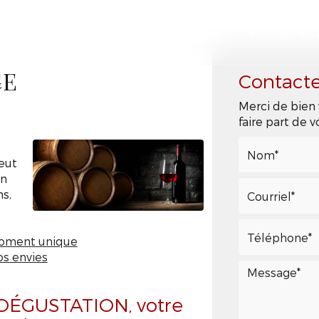
ccueil
Présentation
Nos services
Boutique en 
Contact
GE
Merci de bien 
faire part de
eut
un
ns,
 moment unique
os envies
 DÉGUSTATION, votre