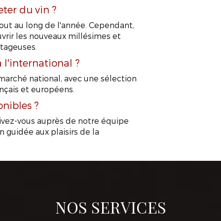
ter du vin ?
tout au long de l'année. Cependant,
uvrir les nouveaux millésimes et
APPELEZ-NOUS !
CONTACTEZ-NOUS
ntageuses.
'international ?
marché national, avec une sélection
nçais et européens.
onibles ?
crivez-vous auprès de notre équipe
n guidée aux plaisirs de la
NOS SERVICES