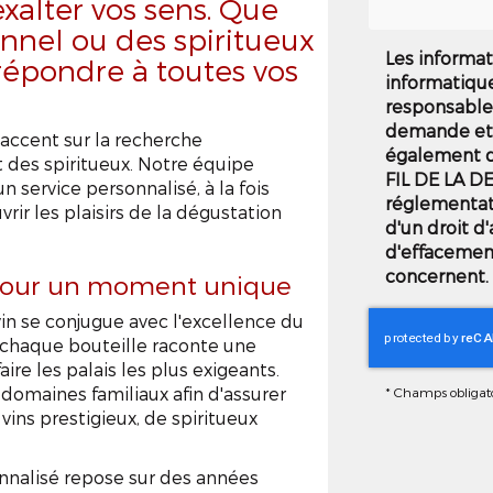
xalter vos sens. Que
nnel ou des spiritueux
Les informat
répondre à toutes vos
informatiqu
responsable 
demande et 
ccent sur la recherche
également de
et des spiritueux. Notre équipe
FIL DE LA D
n service personnalisé, à la fois
réglementat
rir les plaisirs de la dégustation
d'un droit d'
d'effacemen
concernent. 
e pour un moment unique
in se conjugue avec l'excellence du
 chaque bouteille raconte une
aire les palais les plus exigeants.
omaines familiaux afin d'assurer
*
Champs obligato
vins prestigieux, de spiritueux
onnalisé repose sur des années