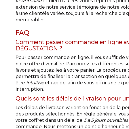
la-Romaine
et bien d'autres zones réputées pour l
extension de notre service témoigne de notre volo
à une clientèle variée, toujours à la recherche d'
mémorables.
FAQ
Comment passer commande en ligne av
DÉGUSTATION ?
Pour passer commande en ligne, il vous suffit de vi
notre offre diversifiée. Parcourez les différentes 
favoris et ajoutez-les à votre panier. La procédur
permettra de finaliser la transaction en quelques
être
intuitive
et rapide, afin de vous offrir une exp
interruption.
Quels sont les délais de livraison pour un
Les délais de livraison varient en fonction de la pe
des produits sélectionnés. En règle générale, vou
votre coffret dans un délai de
3 à 5 jours ouvrables
commande. Nous mettons un point d'honneur à resp