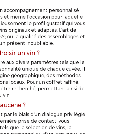
 d'un accompagnement personnalisé
s et même l'occasion pour laquelle
ieusement le profil gustatif qui vous
ns originaux et adaptés. L'art de
de
, où la qualité des assemblages et
un présent inoubliable.
oisir un vin ?
ère aux divers paramètres tels que le
personnalité unique de chaque cuvée. Il
igine géographique, des méthodes
ns locaux. Pour un coffret raffiné,
 être recherché, permettant ainsi de
 vin.
laucène ?
 par le biais d'un dialogue privilégié
première prise de contact, vous
els que la sélection de vins, la
sage personnel ou d'un logo pour les