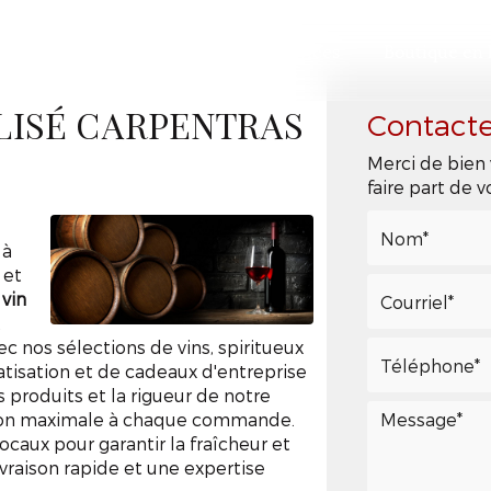
ccueil
Présentation
Nos services
Boutique en 
Contact
LISÉ CARPENTRAS
Merci de bien 
faire part de
 à
 et
 vin
t
c nos sélections de vins, spiritueux
vatisation et de cadeaux d'entreprise
s produits et la rigueur de notre
action maximale à chaque commande.
locaux pour garantir la fraîcheur et
ivraison rapide et une expertise