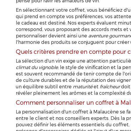
pensé pour ravir les amateurs de vin.
En sélectionnant votre coffret, vous bénéficiez
qui prend en compte vos préférences, vos attente
le cadeau est destiné. Nos experts évaluent minut
correspond, vous proposant des accords mets et vi
personnaliser devient ainsi une
aventure gourman
l'harmonie des produits se conjuguent pour créer 
Quels critères prendre en compte pour ch
La sélection d'un vin exige une attention particuli
climat du vignoble
, le style de vinification et la 
est souvent recommandé de tenir compte de l'or
de culture durables et de la réputation des vignero
un équilibre subtil entre
maturité
et
fraîcheur
doit
révéler pleinement les arômes et la complexité du
Comment personnaliser un coffret à Ma
La personnalisation d'un coffret à Malaucène se fait
entre le client et nos conseillers experts. Dès la 
pouvez définir les éléments essentiels du coffret, t
présence d'accessoires dédiés et l'ajout d'un mes