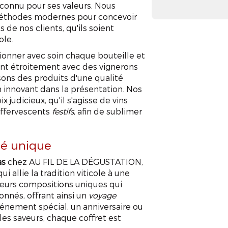
reconnu pour ses valeurs. Nous
 méthodes modernes pour concevoir
 de nos clients, qu'ils soient
ole.
ionner avec soin chaque bouteille et
ant étroitement avec des vignerons
sons des produits d'une qualité
n innovant dans la présentation. Nos
 judicieux, qu'il s'agisse de vins
ffervescents
festifs
, afin de sublimer
isé unique
as
chez AU FIL DE LA DÉGUSTATION,
i allie la tradition viticole à une
leurs compositions uniques qui
nnés, offrant ainsi un
voyage
énement spécial, un anniversaire ou
les saveurs, chaque coffret est