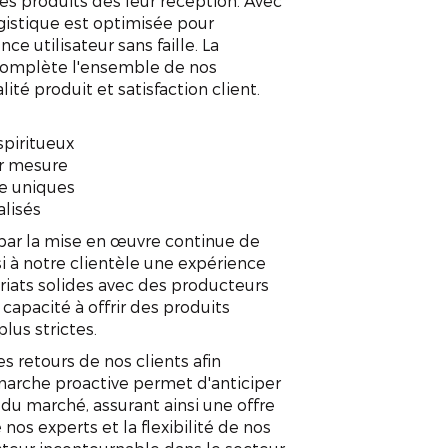
des produits dès leur réception. Avec
ogistique est optimisée pour
ce utilisateur sans faille. La
complète l'ensemble de nos
APPELEZ-NOUS !
CONTACTEZ-NOUS
ité produit et satisfaction client.
spiritueux
ur mesure
se uniques
alisés
par la mise en œuvre continue de
si à notre clientèle une expérience
riats solides avec des producteurs
capacité à offrir des produits
lus strictes.
retours de nos clients afin
émarche proactive permet d'anticiper
 du marché, assurant ainsi une offre
 nos experts et la flexibilité de nos