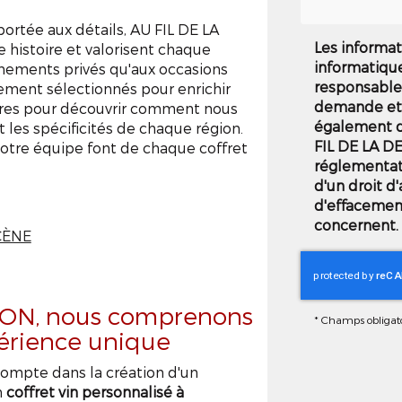
ortée aux détails, AU FIL DE LA
Les informat
histoire et valorisent chaque
informatiqu
nements privés qu'aux occasions
responsable 
ement sélectionnés pour enrichir
demande et 
ffres pour découvrir comment nous
également de
 les spécificités de chaque région.
FIL DE LA D
 notre équipe font de chaque coffret
réglementat
d'un droit d'
d'effacemen
concernent. 
CÈNE
ION, nous comprenons
*
Champs obligato
érience unique
ompte dans la création d'un
n
coffret vin personnalisé à