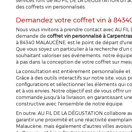
services font de AU FIL DE LA DÉGUSTATION un ac
des coffrets vin personnalisés.
Demandez votre coffret vin à 84
Nous vous invitons à prendre contact avec AU F
demande de
coffret vin personnalisé à Carpentra
à 84340 MALAUCÈNE, est le point de départ d'un
Que vous soyez un particulier à la recherche d'un 
souhaitant valoriser ses événements, notre équip
à pas dans la conception de votre coffret sur mes
La consultation est entièrement personnalisée et s
Grâce à des outils interactifs sur notre site, vous 
configurations et sélectionner les éléments qui c
et à vos envies. Notre objectif est de vous offrir un
commande jusqu'à la livraison, en garantissant u
constructive avec l'ensemble de notre équipe.
En outre, AU FIL DE LA DÉGUSTATION collabore ave
garantir une proximité et une réactivité exempla
Malaucène, mais également d'autres villes avoisi