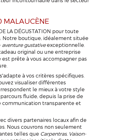
teur incontournable dans le secteur
340 MALAUCÈNE
IL DE LA DÉGUSTATION pour toute
s
. Notre boutique, idéalement située
e
aventure gustative
exceptionnelle.
cadeau original ou une entreprise
e est prête à vous accompagner pas
ure.
'adapte à vos critères spécifiques.
pouvez visualiser différentes
orrespondent le mieux à votre style
 parcours fluide, depuis la prise de
ne communication transparente et
c divers partenaires locaux afin de
ires. Nous couvrons non seulement
nantes telles que
Carpentras
,
Vaison-