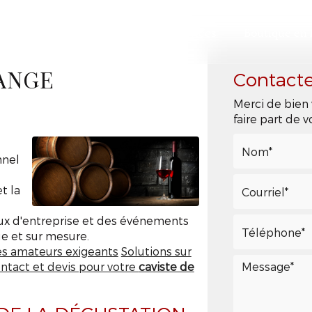
ccueil
Présentation
Nos services
Boutique en 
Contact
RANGE
Merci de bien 
faire part de
nnel
t la
ux d'entreprise et des événements
e et sur mesure.
les amateurs exigeants
Solutions sur
ntact et devis pour votre
caviste de