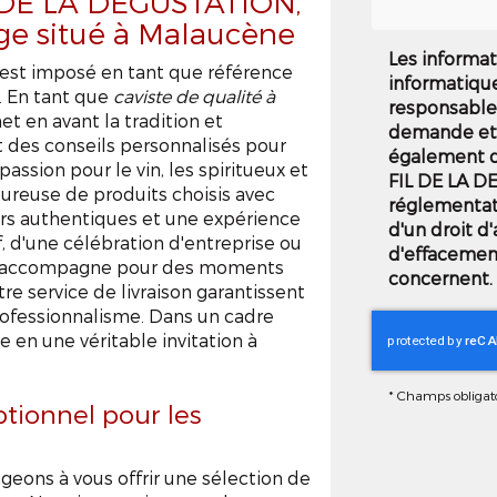
L DE LA DÉGUSTATION,
nge situé à Malaucène
Les informat
est imposé en tant que référence
informatiqu
s. En tant que
caviste de qualité à
responsable 
t en avant la tradition et
demande et 
t des conseils personnalisés pour
également de
ssion pour le vin, les spiritueux et
FIL DE LA D
goureuse de produits choisis avec
réglementat
eurs authentiques et une expérience
d'un droit d'
f, d'une célébration d'entreprise ou
d'effacemen
us accompagne pour des moments
concernent. 
re service de livraison garantissent
ofessionnalisme. Dans un cadre
e en une véritable invitation à
*
Champs obligato
ptionnel pour les
ons à vous offrir une sélection de