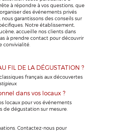
ête à répondre à vos questions, que
 organiser des événements privés
 nous garantissons des conseils sur
APPELEZ-NOUS !
CONTACTEZ-NOUS
pécifiques. Notre établissement,
ucène, accueille nos clients dans
pas à prendre contact pour découvrir
onvivialité.
z AU FIL DE LA DÉGUSTATION ?
classiques français aux découvertes
stigieux
.
onnel dans vos locaux ?
nos locaux pour vos événements
ns de dégustation sur mesure.
tinations. Contactez-nous pour