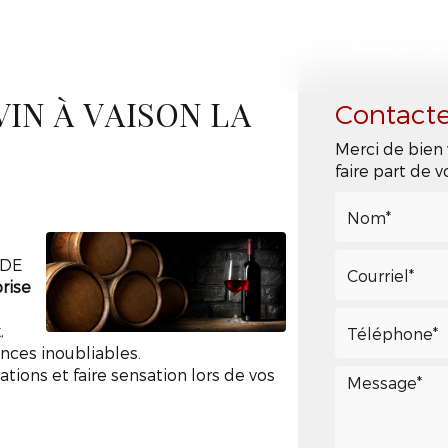
ccueil
Présentation
Nos services
Boutique en 
Contact
VIN À VAISON LA
Merci de bien 
faire part de
 DE
rise
,
ences inoubliables.
ions et faire sensation lors de vos