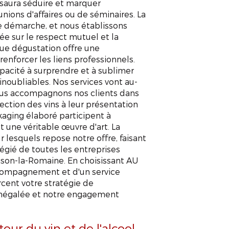
i saura séduire et marquer
nions d'affaires ou de séminaires. La
e démarche, et nous établissons
ée sur le respect mutuel et la
que dégustation offre une
enforcer les liens professionnels.
pacité à surprendre et à sublimer
noubliables. Nos services vont au-
nous accompagnons nos clients dans
ection des vins à leur présentation
kaging élaboré participent à
t une véritable œuvre d'art. La
sur lesquels repose notre offre, faisant
égié de toutes les entreprises
aison-la-Romaine. En choisissant AU
compagnement et d'un service
rcent votre stratégie de
 inégalée et notre engagement
our du vin et de l'alcool