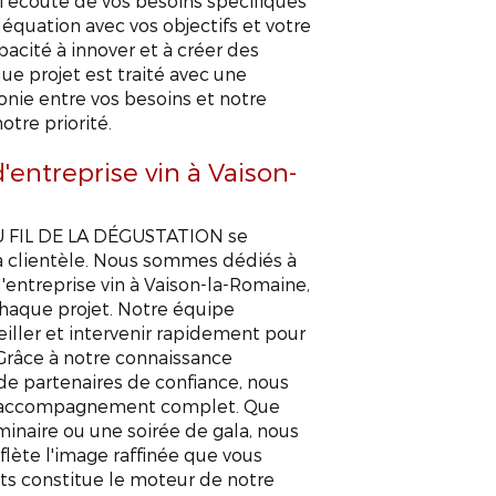
Romaine
à l'écoute de vos besoins spécifiques
déquation avec vos objectifs et votre
cité à innover et à créer des
ue projet est traité avec une
monie entre vos besoins et notre
APPELEZ-NOUS !
CONTACTEZ-NOUS
otre priorité.
entreprise vin à Vaison-
AU FIL DE LA DÉGUSTATION se
sa clientèle. Nous sommes dédiés à
'entreprise vin à Vaison-la-Romaine,
haque projet. Notre équipe
eiller et intervenir rapidement pour
 Grâce à notre connaissance
de partenaires de confiance, nous
un accompagnement complet. Que
inaire ou une soirée de gala, nous
lète l'image raffinée que vous
nts constitue le moteur de notre