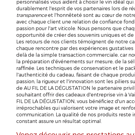
personnalisés vous aident à choisir le vin idéal qu
durablement l'esprit de vos partenaires lors de réu
transparence
et l'honnêteté sont au cœur de notr
avec chaque client une relation de confiance fond
passion pour l'art viticole. Nous pensons que cha
opportunité de créer des souvenirs uniques et de r
Les retours de nos clients témoignent de notre ca
chaque rencontre par des expériences gustatives i
delà de la simple transaction commerciale, car 
la préparation d'événements sur mesure, de la sél
raffinée. Les techniques de conservation et le pac
l'authenticité du cadeau, faisant de chaque produi
passion, la rigueur et l'innovation sont les piliers 
de AU FIL DE LA DÉGUSTATION le partenaire privil
souhaitant offrir des cadeaux d'entreprise vin à V
FIL DE LA DÉGUSTATION, vous bénéficiez d'un ac
irréprochables qui valorisent votre image et renfo
communication. La qualité de nos produits reste
constant assure un résultat optimal.
Venez découvrir nos prestations aut