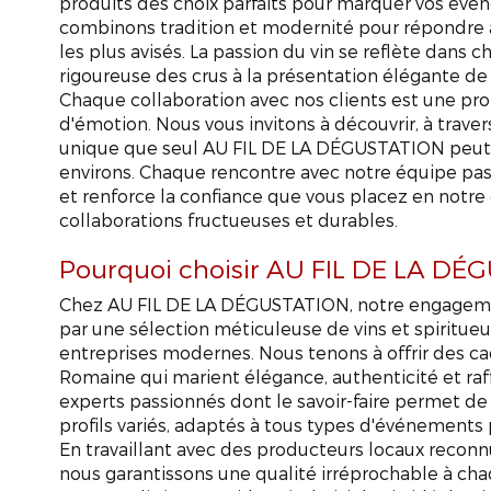
produits des choix parfaits pour marquer vos évé
combinons tradition et modernité pour répondre 
les plus avisés. La passion du vin se reflète dans c
rigoureuse des crus à la présentation élégante d
Chaque collaboration avec nos clients est une pro
d'émotion. Nous vous invitons à découvrir, à travers
unique que seul AU FIL DE LA DÉGUSTATION peut o
environs. Chaque rencontre avec notre équipe pass
et renforce la confiance que vous placez en notre 
collaborations fructueuses et durables.
Pourquoi choisir AU FIL DE LA DÉ
Chez AU FIL DE LA DÉGUSTATION, notre engagemen
par une sélection méticuleuse de vins et spiritue
entreprises modernes. Nous tenons à offrir des cad
Romaine qui marient élégance, authenticité et ra
experts passionnés dont le savoir-faire permet de 
profils variés, adaptés à tous types d'événements 
En travaillant avec des producteurs locaux reconn
nous garantissons une qualité irréprochable à cha