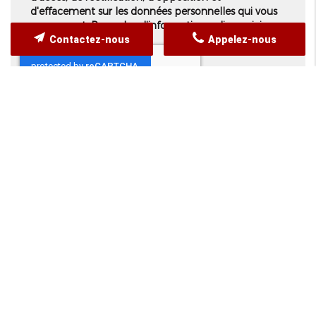
d'effacement sur les données personnelles qui vous
concernent. Pour plus d’informations, cliquez
ici
.
Contactez-nous
Appelez-nous
*
Champs obligatoires
NOS SERVICES